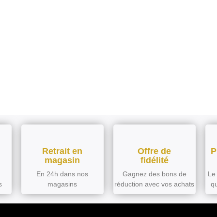
Retrait en
Offre de
P
magasin
fidélité
En 24h dans nos
Gagnez des bons de
Le 
s
magasins
réduction avec vos achats
q