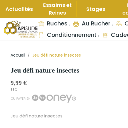
Essaims et
Actualités
Stages
Reines
c
Ruches
Au Rucher
C
Conditionnement
Cadea
Accueil
Jeu défi nature insectes
Jeu défi nature insectes
9,99 €
TTC
OU PAYER EN
Jeu défi nature insectes