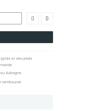
ryptés et sécurisés
ommande
s ou Aubagne
re remboursé