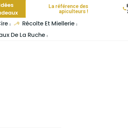
Idées
La référence des
apiculteurs !
adeaux
ire
Récolte Et Miellerie
ux De La Ruche