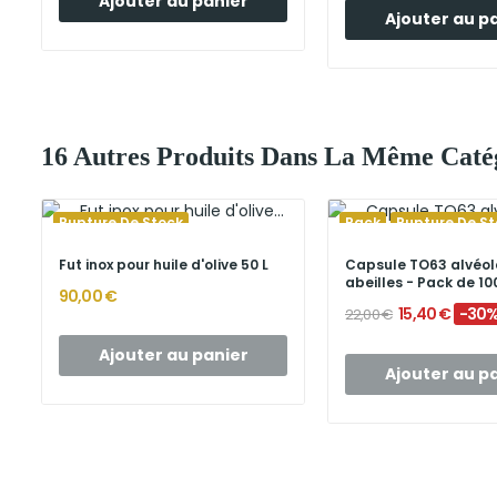
Ajouter au panier
Ajouter au p
16 Autres Produits Dans La Même Catég
Rupture De Stock
Pack
Rupture De St
Fut inox pour huile d'olive 50 L
Capsule TO63 alvéol
abeilles - Pack de 10
90,00 €
15,40 €
-30
22,00 €
Ajouter au panier
Ajouter au p