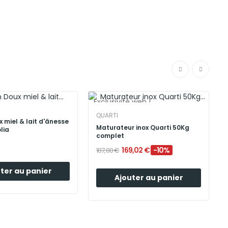
Exclusivité web !
Pack
QUARTI
 miel & lait d'ânesse
Maturateur inox Quarti 50Kg
lia
complet
169,02 €
-10%
187,80 €
ter au panier
Ajouter au panier