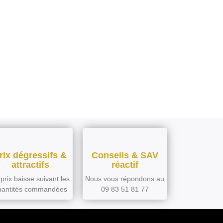
rix dégressifs &
Conseils & SAV
attractifs
réactif
prix baisse suivant les
Nous vous répondons au
uantités commandées
09 83 51 81 77