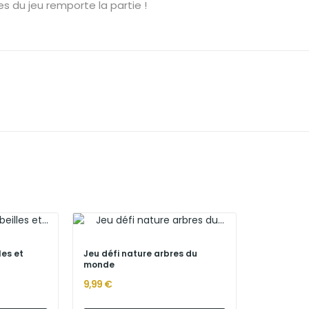
es du jeu remporte la partie !
les et
Jeu défi nature arbres du
monde
9,99 €