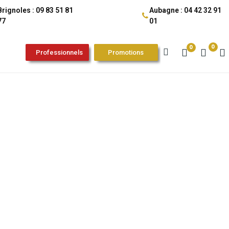
Brignoles : 09 83 51 81
Aubagne : 04 42 32 91
77
01
0
0
Professionnels
Promotions