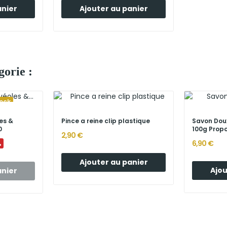
anier
Ajouter au panier
orie :
ock
es &
Pince a reine clip plastique
Savon Doux
0
100g Propo
2,90 €
%
6,90 €
Ajouter au panier
Ajou
anier