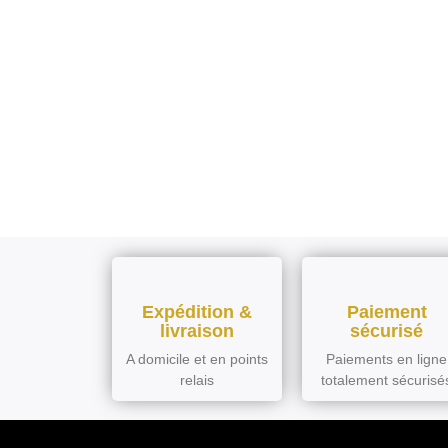
Expédition &
Paiement
livraison
sécurisé
A domicile et en points
Paiements en ligne
relais
totalement sécurisé