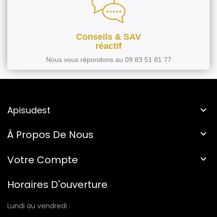
Conseils & SAV
réactif
Nous vous répondons au 09 83 51 81 77
Apisudest

À Propos De Nous

Votre Compte

Horaires D'ouverture
Lundi au vendredi :