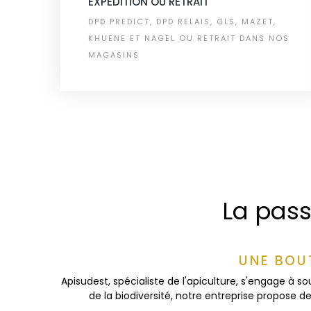
EXPÉDITION OU RETRAIT
DPD PREDICT, DPD RELAIS, GLS, MAZET,
KHUENE ET NAGEL OU RETRAIT DANS NOS
MAGASINS
La pass
UNE BOU
Apisudest, spécialiste de l'apiculture, s'engage à s
de la biodiversité, notre entreprise propose 