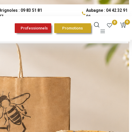
Brignoles : 09 83 51 81
Aubagne : 04 42 32 91
77
01
0
0
Professionnels
Promotions