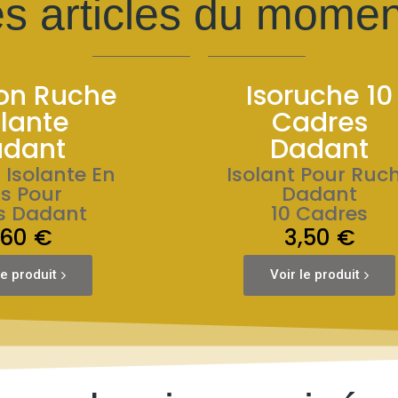
s articles du momen
ion Ruche
Isoruche 10
olante
Cadres
dant
Dadant
n Isolante En
Isolant Pour Ruc
is Pour
Dadant
s Dadant
10 Cadres
,60 €
3,50 €
le produit
Voir le produit