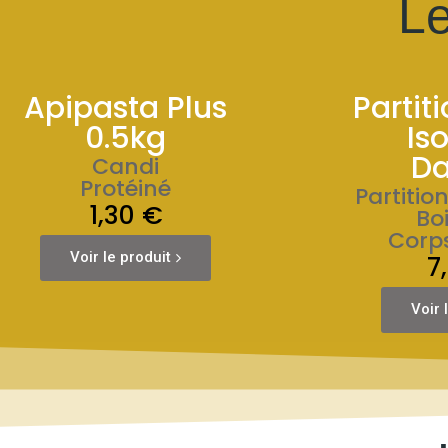
Le
Apipasta Plus
Partit
0.5kg
Is
Da
Candi
Protéiné
Partitio
1,30 €
Bo
Corp
Voir le produit
7
Voir 