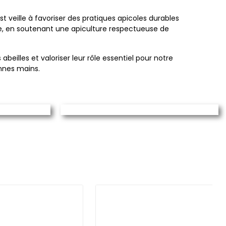
veille à favoriser des pratiques apicoles durables
e, en soutenant une apiculture respectueuse de
eilles et valoriser leur rôle essentiel pour notre
onnes mains.
LES
ERIE
COMBINAISONS
La meilleure amie de
vos pots
l'apiculteur
DÉCOUVRIR