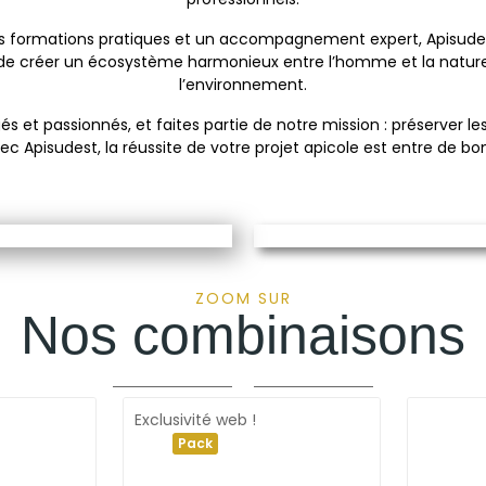
 formations pratiques et un accompagnement expert, Apisudest 
 de créer un écosystème harmonieux entre l’homme et la natur
l’environnement.
 passionnés, et faites partie de notre mission : préserver les ab
ec Apisudest, la réussite de votre projet apicole est entre de b
 ÉLÉMENTS
LA MIELL
 du plateau au toit
De la ruche jusqu'à 
DÉCOUVRIR
DÉCOUVRIR
ZOOM SUR
Nos combinaisons
Exclusivité web !
Pack