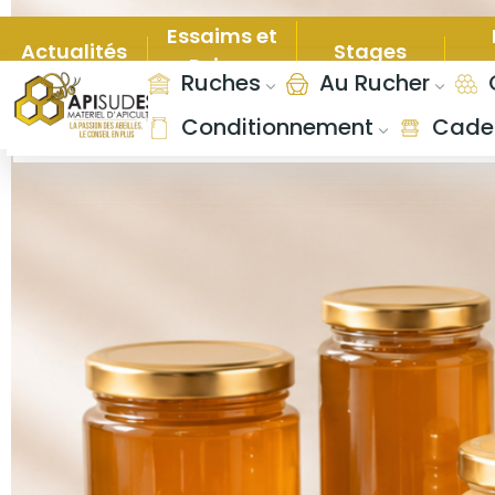
Essaims et
Actualités
Stages
Reines
c
Ruches
Au Rucher
Conditionnement
Cade