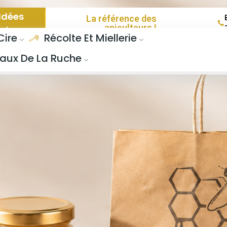
Idées
La référence des
apiculteurs !
adeaux
Cire
Récolte Et Miellerie
aux De La Ruche