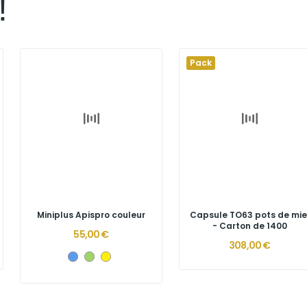
!
Pack
Miniplus Apispro couleur
Capsule TO63 pots de mie
- Carton de 1400
55,00 €
308,00 €