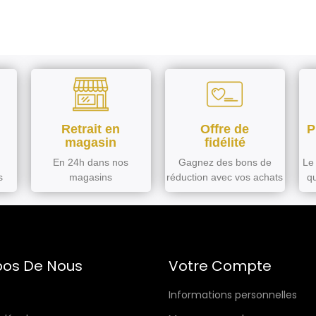
Retrait en
Offre de
P
magasin
fidélité
En 24h dans nos
Gagnez des bons de
Le 
s
magasins
réduction avec vos achats
q
pos De Nous
Votre Compte
Informations personnelles