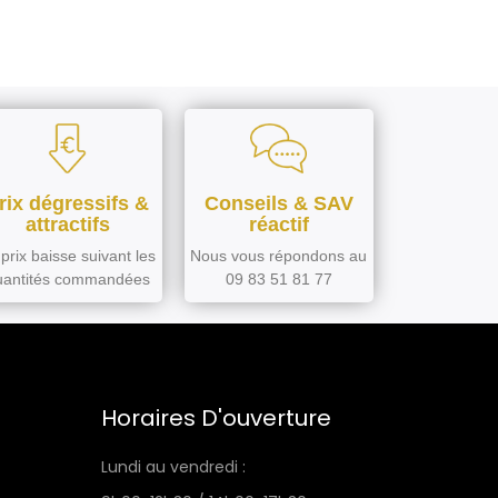
rix dégressifs &
Conseils & SAV
attractifs
réactif
prix baisse suivant les
Nous vous répondons au
uantités commandées
09 83 51 81 77
Horaires D'ouverture
Lundi au vendredi :