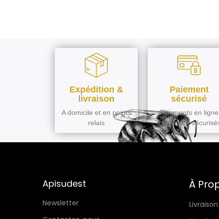
Expédition &
Paiement
livraison
sécurisé
A domicile et en points
Paiements en ligne
relais
totalement sécurisé
Apisudest
À Pro
Newsletter
Livraison