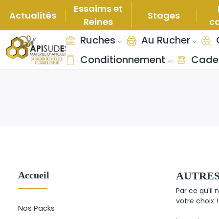
Essaims et
Actualités
Stages
Reines
c
Ruches
Au Rucher
Conditionnement
Cade
Accueil
AUTRES
Par ce qu'il
votre choix 
Nos Packs