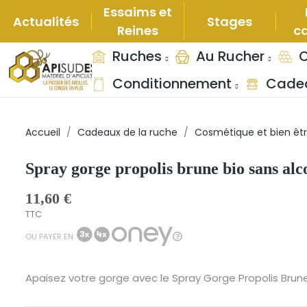
Essaims et
Actualités
Stages
Reines
c
Ruches
Au Rucher
C
Conditionnement
Cadea
Accueil
Cadeaux de la ruche
Cosmétique et bien êt
Spray gorge propolis brune bio sans alc
11,60 €
TTC
OU PAYER EN
Apaisez votre gorge avec le Spray Gorge Propolis Brune 