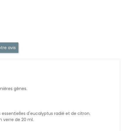
tre avis
emières gênes.
 essentielles d'eucalyptus radié et de citron.
n verre de 20 ml.