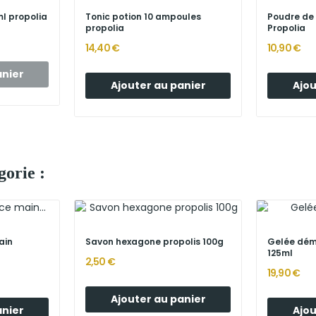
l propolia
Tonic potion 10 ampoules
Poudre de
propolia
Propolia
14,40 €
10,90 €
anier
Ajouter au panier
Ajou
orie :
ain
Savon hexagone propolis 100g
Gelée dém
125ml
2,50 €
19,90 €
Ajouter au panier
anier
Ajou