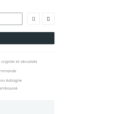
 cryptés et sécurisés
 commande
s ou Aubagne
 remboursé