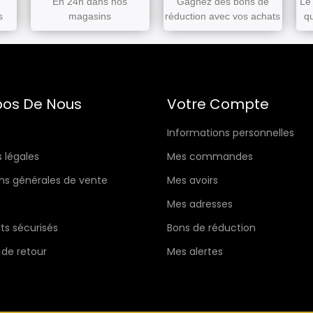
En 24h dans nos
Gagnez des bons de
Le 
s
magasins
réduction avec vos achats
q
pos De Nous
Votre Compte
Informations personnelles
 légales
Mes commandes
ns générales de vente
Mes avoirs
Mes adresses
s sécurisés
Bons de réduction
 de retour
Mes alertes