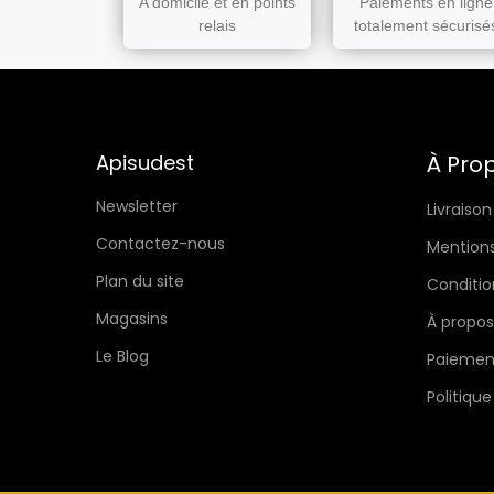
A domicile et en points
Paiements en ligne
relais
totalement sécurisé
Apisudest
À Pro
Newsletter
Livraison
Contactez-nous
Mentions
Plan du site
Conditio
Magasins
À propos
Le Blog
Paiement
Politique