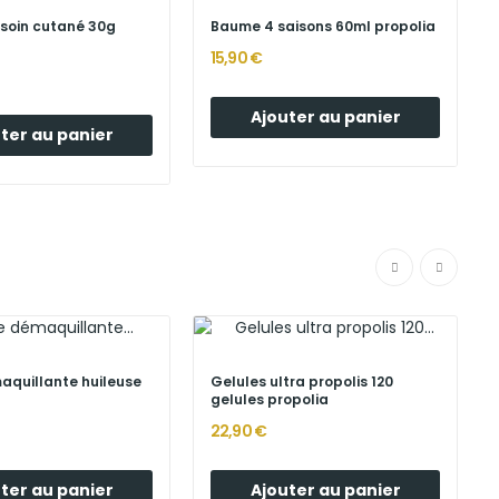
 soin cutané 30g
Baume 4 saisons 60ml propolia
15,90 €
Ajouter au panier
ter au panier
aquillante huileuse
Gelules ultra propolis 120
gelules propolia
22,90 €
ter au panier
Ajouter au panier