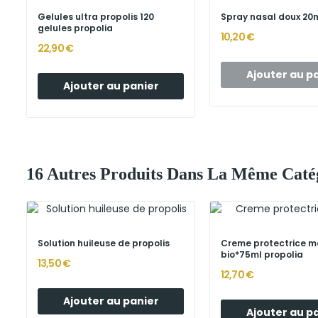
Gelules ultra propolis 120
Spray nasal doux 20m
gelules propolia
10,20 €
22,90 €
Ajouter au p
Ajouter au panier
16 Autres Produits Dans La Même Catég
Solution huileuse de propolis
Creme protectrice m
bio*75ml propolia
13,50 €
12,70 €
Ajouter au panier
Ajouter au p