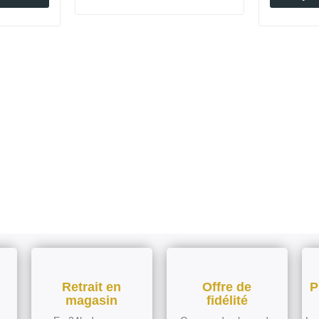
Retrait en
Offre de
P
magasin
fidélité