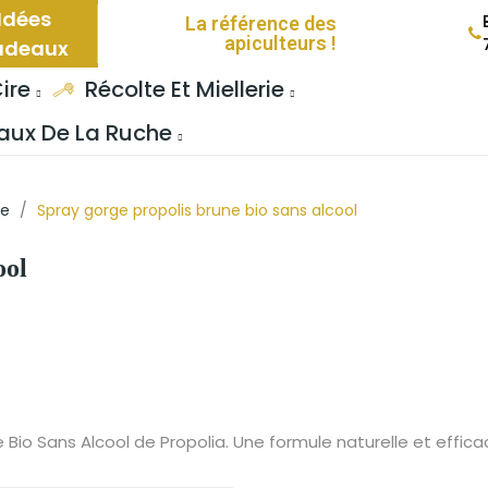
Idées
La référence des
apiculteurs !
adeaux
ire
Récolte Et Miellerie
ux De La Ruche
re
Spray gorge propolis brune bio sans alcool
ool
Bio Sans Alcool de Propolia. Une formule naturelle et efficac