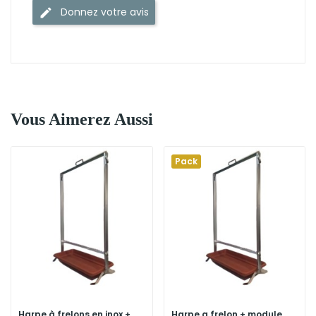
Donnez votre avis
Vous Aimerez Aussi
Pack
Harpe à frelons en inox +
Harpe a frelon + module