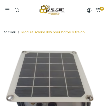
0
Accueil
Module solaire 10w pour harpe à frelon