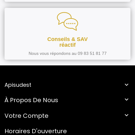
Conseils & SAV
réactif
Nous vous répondons au 09 83 51 81 77
Apisudest

À Propos De Nous

Votre Compte

Horaires D'ouverture