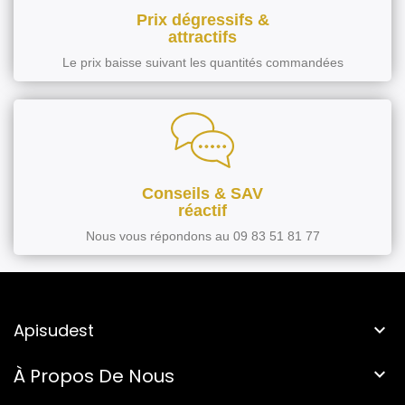
Prix dégressifs &
attractifs
Le prix baisse suivant les quantités commandées
Conseils & SAV
réactif
Nous vous répondons au 09 83 51 81 77
Apisudest

À Propos De Nous
