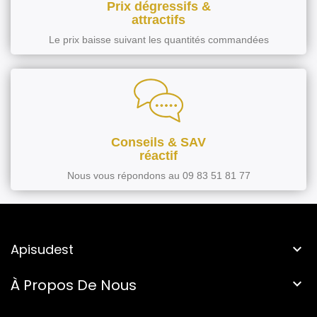
Prix dégressifs &
attractifs
Le prix baisse suivant les quantités commandées
Conseils & SAV
réactif
Nous vous répondons au 09 83 51 81 77
Apisudest

À Propos De Nous
