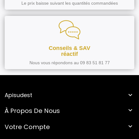
Le prix baisse suivant les quantités commandées
Conseils & SAV
réactif
Nous vous répondons au 09 83 51 81 77
Apisudest

À Propos De Nous

Votre Compte
