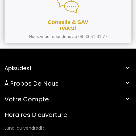
Conseils & SAV
réactif
Nous vous répondons au 09 83 51 81 77
Apisudest

À Propos De Nous

Votre Compte

Horaires D'ouverture
Lundi au vendredi :