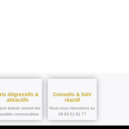
rix dégressifs &
Conseils & SAV
attractifs
réactif
prix baisse suivant les
Nous vous répondons au
uantités commandées
09 83 51 81 77