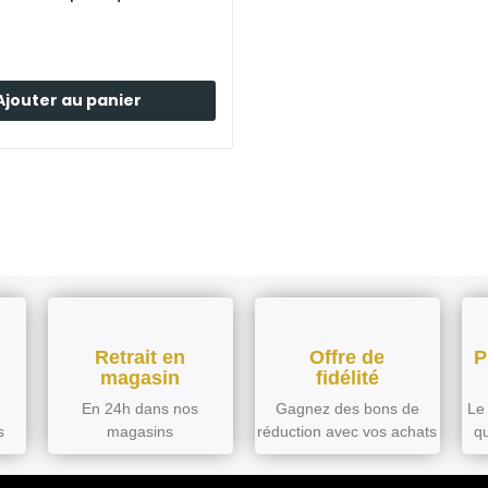
Ajouter au panier
Retrait en
Offre de
P
magasin
fidélité
En 24h dans nos
Gagnez des bons de
Le 
s
magasins
réduction avec vos achats
q