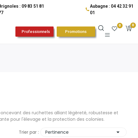
Brignoles : 09 83 51 81
Aubagne : 04 42 32 91
77
01
0
0
Professionnels
Promotions
n concevant des ruchettes alliant légèreté, robustesse et
te pour l'élevage et la protection des colonies.

Trier par :
Pertinence