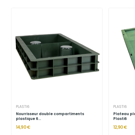
PLASTI6
PLASTI6
Nourrisseur double compartiments
Plateau pl
plastique 6...
Plasti6
14,90 €
12,90 €