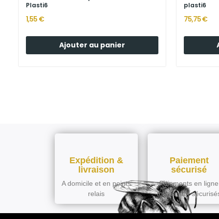
Plasti6
plasti6
1,55 €
75,75 €
Ajouter au panier
Expédition &
Paiement
livraison
sécurisé
A domicile et en points
Paiements en ligne
relais
totalement sécurisé