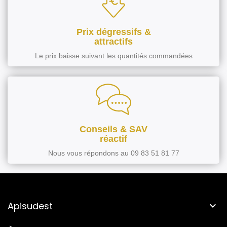
Prix dégressifs &
attractifs
Le prix baisse suivant les quantités commandées
Conseils & SAV
réactif
Nous vous répondons au 09 83 51 81 77
Apisudest
