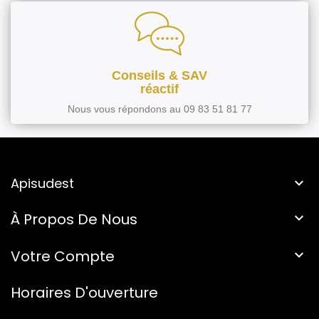
Conseils & SAV
réactif
Nous vous répondons au 09 83 51 81 77
Apisudest

À Propos De Nous

Votre Compte

Horaires D'ouverture