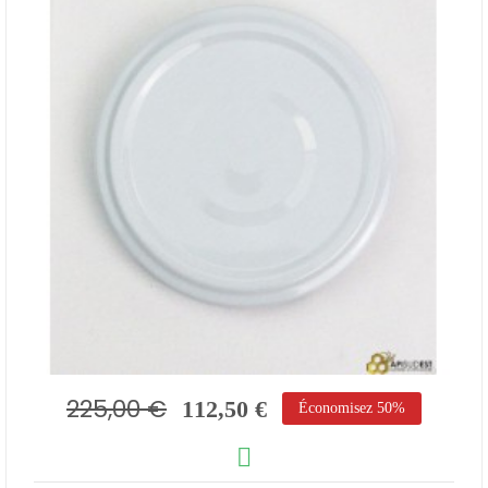
225,00 €
112,50 €
Économisez 50%
