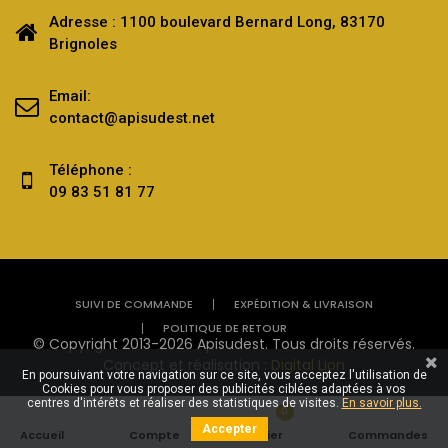
Adresse : 1100 boulevard Bernard Long, 83170
Brignoles
Email:
contact@apisudest.net
Téléphone :
09 83 51 81 77
SUIVI DE COMMANDE
EXPÉDITION & LIVRAISON
POLITIQUE DE RETOUR
© Copyright 2013-2026 Apisudest. Tous droits réservés.
Concept et réalisation :
Digital Lion
En poursuivant votre navigation sur ce site, vous acceptez l'utilisation de
Cookies pour vous proposer des publicités ciblées adaptées à vos
centres d'intérêts et réaliser des statistiques de visites.
En savoir plus.
0
Accepter
Accueil
Compte
Panier
Commandes