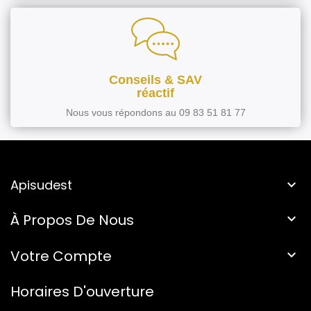
Conseils & SAV
réactif
Nous vous répondons au 09 83 51 81 77
Apisudest

À Propos De Nous

Votre Compte

Horaires D'ouverture