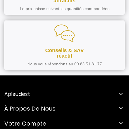
attractifs
Le prix baisse suivant les quantités commandées
Conseils & SAV
réactif
Nous vous répondons au 09 83 51 81 77
Apisudest

À Propos De Nous

Votre Compte
